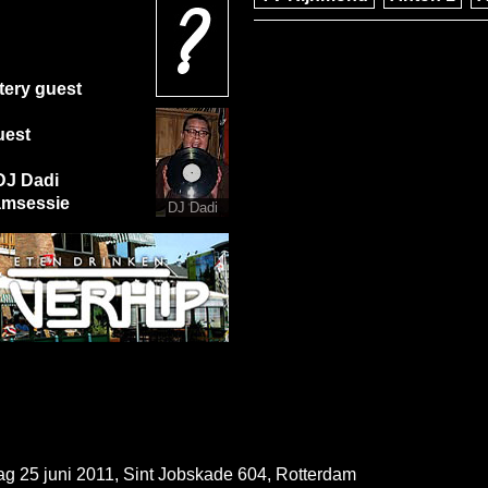
tery guest
uest
 DJ Dadi
jamsessie
DJ Dadi
25 juni 2011, Sint Jobskade 604, Rotterdam