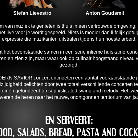
Stefan Lievestro
Anton Goudsmit
 van muziek te genieten is thuis in een vertrouwde omgeving
t live voor je wordt gespeeld. Niets is mooier dan lijfelijk getui
expressie die muzikanten uitstralen tijdens hun noeste arbeid.
et bovenstaande samen in een serie intieme huiskamerconcert
en en zien zijn, maar waar ook op culinair hoogstaand niveau
gezorgd.
DERN SAVIOR concert ontmoeten een aantal vooraanstaande ja
lzijdigheid belichten door twee totaal verschillende concerten t
rreinen gefundeerd op sophisticated swing and melody. Het tweed
averen de heren naar het rauwe, onontgonnen territorium van ja
EN SERVEERT:
OOD, SALADS, BREAD, PASTA AND COCK